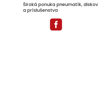
Široká ponuka pneumatík, diskov
a príslušenstva

Kategórie produktov
Pneumatiky
Disky
Príslušenstvo k diskom
Snehové reťaze
Auto doplnky
TPMS