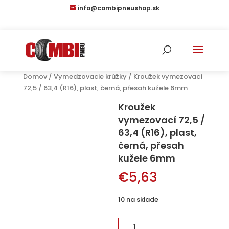
info@combipneushop.sk
Domov
/
Vymedzovacie krúžky
/ Kroužek vymezovací
72,5 / 63,4 (R16), plast, černá, přesah kužele 6mm
Kroužek
vymezovací 72,5 /
63,4 (R16), plast,
černá, přesah
kužele 6mm
€
5,63
10 na sklade
množstvo