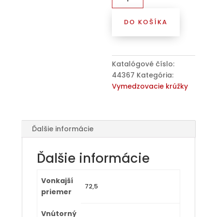
Kroužek
vymezovací
DO KOŠÍKA
72,5
/
63,4
(R16),
Katalógové číslo:
plast,
44367
Kategória:
černá,
Vymedzovacie krúžky
přesah
kužele
6mm
Ďalšie informácie
Ďalšie informácie
Vonkajší
72,5
priemer
Vnútorný