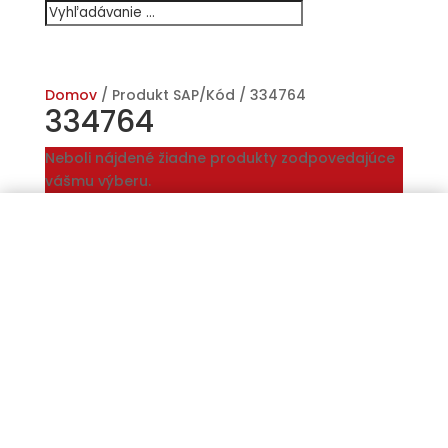
Domov
/ Produkt SAP/Kód / 334764
334764
Neboli nájdené žiadne produkty zodpovedajúce
vášmu výberu.