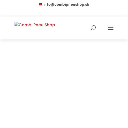
info@combipneushop.sk
Používanie
súborov cookies