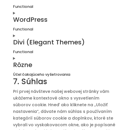
Functional
Consent
WordPress
to
service
Functional
woocommerce
Consent
Divi (Elegant Themes)
to
service
Functional
wordpress
Consent
Rôzne
to
service
Účel čakajúceho vyšetrovania
divi-
7. Súhlas
Consent
(elegant-
to
themes)
Pri prvej návšteve našej webovej stránky vám
service
ukážeme kontextové okno s vysvetlením
rôzne
súborov cookie. Hneď ako kliknete na „Uložiť
nastavenia“, dávate nám súhlas s používaním
kategórií súborov cookie a doplnkov, ktoré ste
vybrali vo vyskakovacom okne, ako je popísané