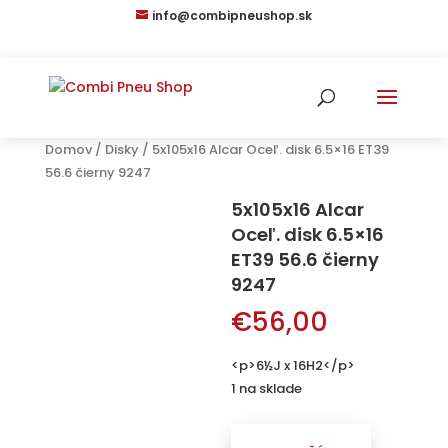
info@combipneushop.sk
Products
search
Domov
/
Disky
/ 5x105x16 Alcar Oceľ. disk 6.5×16 ET39
56.6 čierny 9247
5x105x16 Alcar
Oceľ. disk 6.5×16
ET39 56.6 čierny
9247
€
56,00
<p>6½J x 16H2</p>
1 na sklade
množstvo