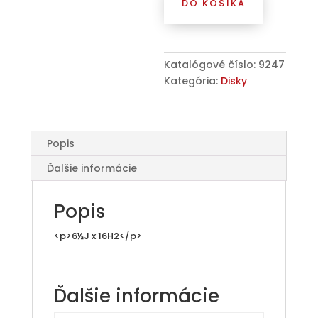
DO KOŠÍKA
5x105x16
Alcar
Oceľ.
disk
Katalógové číslo:
9247
6.5x16
Kategória:
Disky
ET39
56.6
čierny
9247
Popis
Ďalšie informácie
Popis
<p>6½J x 16H2</p>
Ďalšie informácie