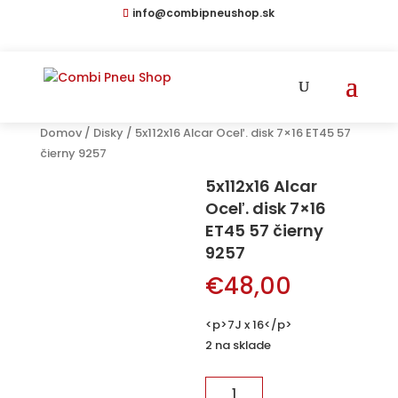
info@combipneushop.sk
Domov
/
Disky
/ 5x112x16 Alcar Oceľ. disk 7×16 ET45 57
čierny 9257
5x112x16 Alcar
Oceľ. disk 7×16
ET45 57 čierny
9257
€
48,00
<p>7J x 16</p>
2 na sklade
množstvo