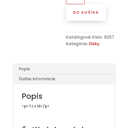
5x112x16
Alcar
DO KOŠÍKA
Oceľ.
disk
7x16
ET45
Katalógové číslo:
9257
57
Kategória:
Disky
čierny
9257
Popis
Ďalšie informácie
Popis
<p>7J x 16</p>