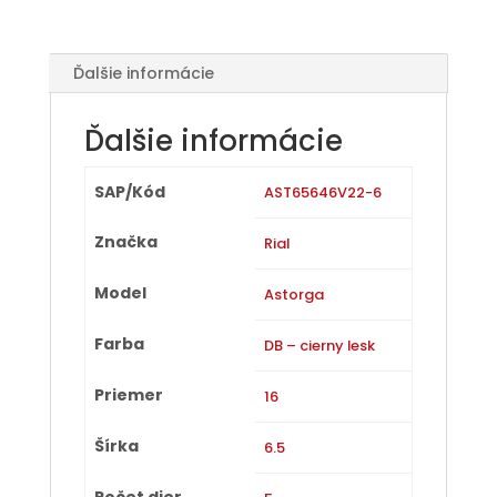
Ďalšie informácie
Ďalšie informácie
SAP/Kód
AST65646V22-6
Značka
Rial
Model
Astorga
Farba
DB – cierny lesk
Priemer
16
Šírka
6.5
Počet dier