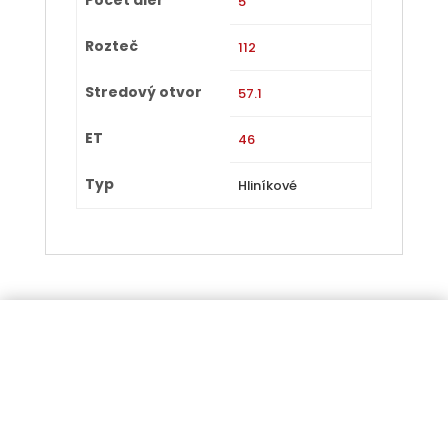
5
Rozteč
112
Stredový otvor
57.1
ET
46
Typ
Hliníkové