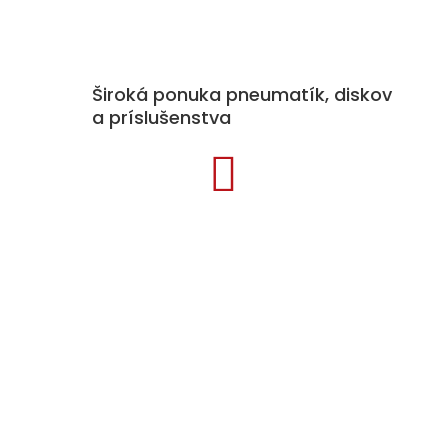
Široká ponuka pneumatík, diskov
a príslušenstva

Kategórie produktov
Pneumatiky
Disky
Príslušenstvo k diskom
Snehové reťaze
Auto doplnky