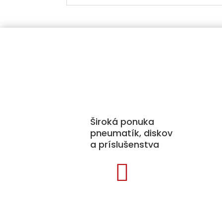
Kat
Pne
Disk
Široká ponuka
Prí
pneumatík, diskov
a príslušenstva
Sne

Aut
TPM