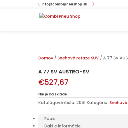
info@combipneushop.sk
Domov
/
Snehové reťaze SUV
/ A 77 SV AU
A 77 SV AUSTRO-SV
€
527,67
Nie je na sklade
Katalógové číslo:
2061
Kategória:
Snehové 
Popis
Ďalšie informácie