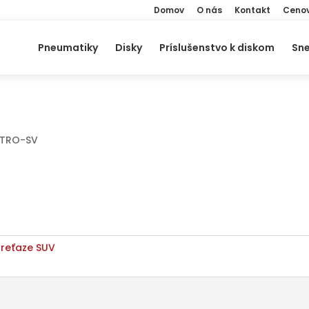
Domov
O nás
Kontakt
Cenov
Products
search
Pneumatiky
Disky
Príslušenstvo k diskom
Sne
STRO-SV
reťaze SUV