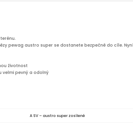
 terénu.
etězy pewag austro super se dostanete bezpečně do cíle. Nyní
hou životnost
mu velmi pevný a odolný
A SV – austro super zosílené