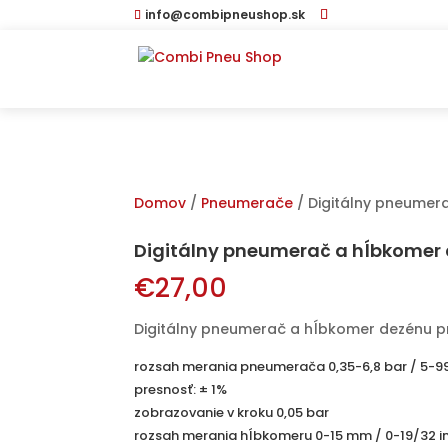
info@combipneushop.sk
Domov
/
Pneumerače
/ Digitálny pneume
Digitálny pneumerač a hĺbkomer
€
27,00
Digitálny pneumerač a hĺbkomer dezénu pn
rozsah merania pneumerača 0,35-6,8 bar / 5-99
presnosť: ± 1%
zobrazovanie v kroku 0,05 bar
rozsah merania hĺbkomeru 0-15 mm / 0-19/32 i