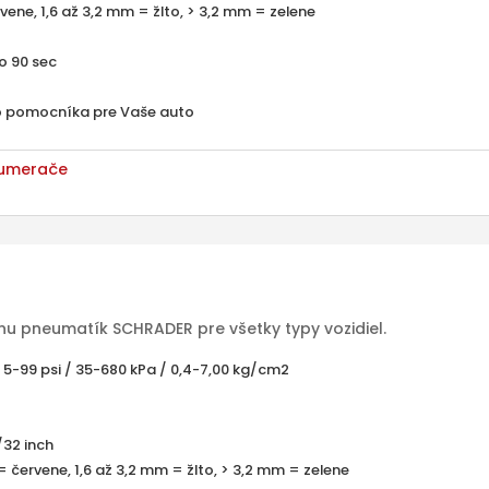
vene, 1,6 až 3,2 mm = žlto, > 3,2 mm = zelene
o 90 sec
ho pomocníka pre Vaše auto
umerače
u pneumatík SCHRADER pre všetky typy vozidiel.
5-99 psi / 35-680 kPa / 0,4-7,00 kg/cm2
32 inch
 červene, 1,6 až 3,2 mm = žlto, > 3,2 mm = zelene