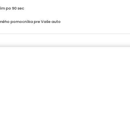
ím po 90 sec
litného pomocníka pre Vaše auto
egórie produktov
Menu
umatiky
Domov
y
O nás
slušenstvo k diskom
Kontakt
hové reťaze
Cenová ponuka na mieru
o doplnky
Registrácia / Prihlásenie