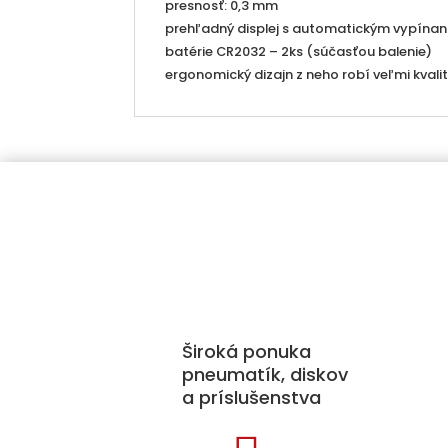
presnosť: 0,3 mm
prehľadný displej s automatickým vypínan
batérie CR2032 – 2ks (súčasťou balenie)
ergonomický dizajn z neho robí veľmi kva
Kat
Pne
Disk
Široká ponuka
Prí
pneumatík, diskov
a príslušenstva
Sne
Aut