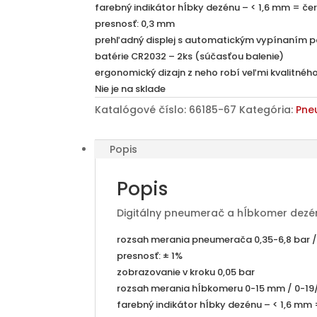
farebný indikátor hĺbky dezénu – < 1,6 mm = čer
presnosť: 0,3 mm
prehľadný displej s automatickým vypínaním p
batérie CR2032 – 2ks (súčasťou balenie)
ergonomický dizajn z neho robí veľmi kvalitné
Nie je na sklade
Katalógové číslo:
66185-67
Kategória:
Pne
Popis
Popis
Digitálny pneumerač a hĺbkomer dezén
rozsah merania pneumerača 0,35-6,8 bar / 
presnosť: ± 1%
zobrazovanie v kroku 0,05 bar
rozsah merania hĺbkomeru 0-15 mm / 0-19/
farebný indikátor hĺbky dezénu – < 1,6 mm =