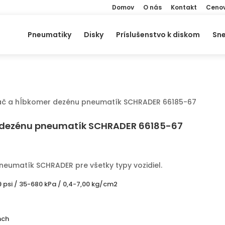
Domov
O nás
Kontakt
Cenov
Pneumatiky
Disky
Príslušenstvo k diskom
Sne
rač a hĺbkomer dezénu pneumatík SCHRADER 66185-67
 dezénu pneumatík SCHRADER 66185-67
eumatík SCHRADER pre všetky typy vozidiel.
 psi / 35-680 kPa / 0,4-7,00 kg/cm2
nch