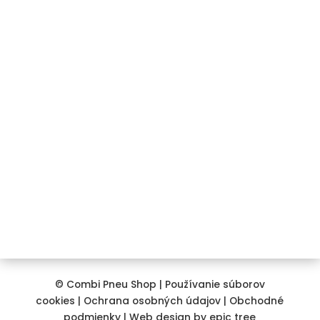
Kontakt
+421 911 850 734
info@combipneushop.sk
COMBI PNEU s.r.o.
Galvaniho 12/A
821 04 Bratislava
© Combi Pneu Shop |
Používanie súborov
cookies
|
Ochrana osobných údajov
|
Obchodné
podmienky
| Web design by
epic tree