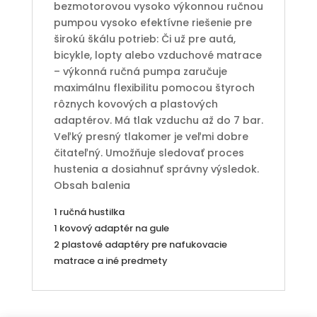
bezmotorovou vysoko výkonnou ručnou
pumpou vysoko efektívne riešenie pre
širokú škálu potrieb: Či už pre autá,
bicykle, lopty alebo vzduchové matrace
– výkonná ručná pumpa zaručuje
maximálnu flexibilitu pomocou štyroch
rôznych kovových a plastových
adaptérov. Má tlak vzduchu až do 7 bar.
Veľký presný tlakomer je veľmi dobre
čitateľný. Umožňuje sledovať proces
hustenia a dosiahnuť správny výsledok.
Obsah balenia
1 ručná hustilka
1 kovový adaptér na gule
2 plastové adaptéry pre nafukovacie
matrace a iné predmety