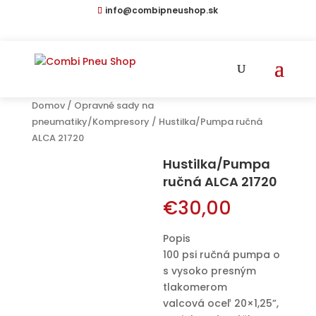
info@combipneushop.sk
Domov
/
Opravné sady na
pneumatiky/Kompresory
/ Hustilka/Pumpa ručná
ALCA 21720
Hustilka/Pumpa
ručná ALCA 21720
€
30,00
Popis
100 psi ručná pumpa o
s vysoko presným
tlakomerom
valcová oceľ 20×1,25”,