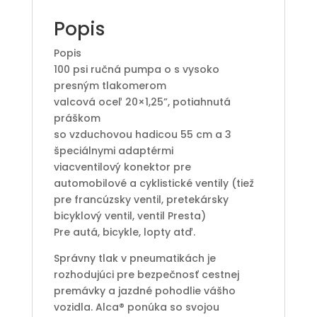
Popis
Popis
100 psi ručná pumpa o s vysoko
presným tlakomerom
valcová oceľ 20×1,25”, potiahnutá
práškom
so vzduchovou hadicou 55 cm a 3
špeciálnymi adaptérmi
viacventilový konektor pre
automobilové a cyklistické ventily (tiež
pre francúzsky ventil, pretekársky
bicyklový ventil, ventil Presta)
Pre autá, bicykle, lopty atď.
Správny tlak v pneumatikách je
rozhodujúci pre bezpečnosť cestnej
premávky a jazdné pohodlie vášho
vozidla. Alca® ponúka so svojou