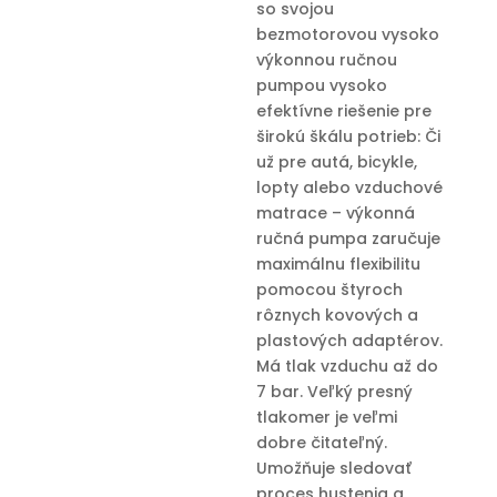
so svojou
bezmotorovou vysoko
výkonnou ručnou
pumpou vysoko
efektívne riešenie pre
širokú škálu potrieb: Či
už pre autá, bicykle,
lopty alebo vzduchové
matrace – výkonná
ručná pumpa zaručuje
maximálnu flexibilitu
pomocou štyroch
rôznych kovových a
plastových adaptérov.
Má tlak vzduchu až do
7 bar. Veľký presný
tlakomer je veľmi
dobre čitateľný.
Umožňuje sledovať
proces hustenia a