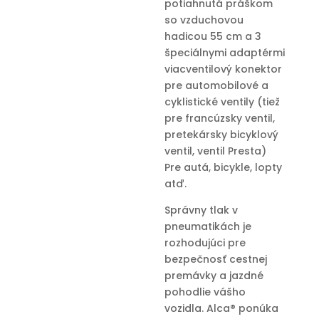
potiahnutá práškom
so vzduchovou
hadicou 55 cm a 3
špeciálnymi adaptérmi
viacventilový konektor
pre automobilové a
cyklistické ventily (tiež
pre francúzsky ventil,
pretekársky bicyklový
ventil, ventil Presta)
Pre autá, bicykle, lopty
atď.
Správny tlak v
pneumatikách je
rozhodujúci pre
bezpečnosť cestnej
premávky a jazdné
pohodlie vášho
vozidla. Alca® ponúka