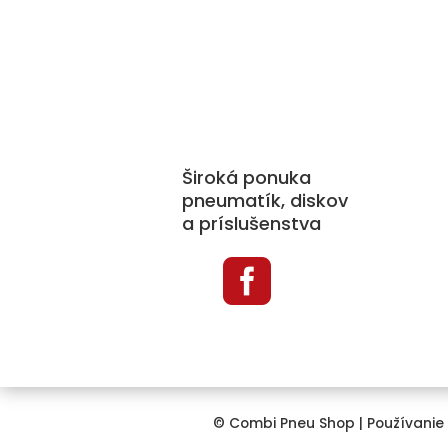
Kat
Pne
Disk
Široká ponuka
Prí
pneumatík, diskov
a príslušenstva
Sne
Aut

TPM
© Combi Pneu Shop |
Používanie