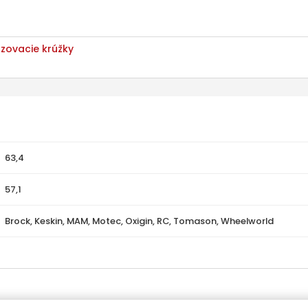
ovacie krúžky
63,4
57,1
Brock, Keskin, MAM, Motec, Oxigin, RC, Tomason, Wheelworld