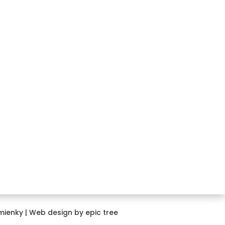
Kontakt
+421 911 850 734
info@combipneushop.sk
COMBI PNEU s.r.o.
Galvaniho 12/A
821 04 Bratislava
mienky
| Web design by
epic tree