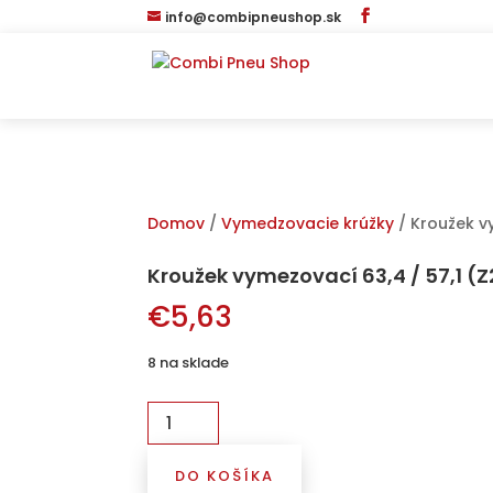
info@combipneushop.sk
Domov
/
Vymedzovacie krúžky
/ Kroužek v
Kroužek vymezovací 63,4 / 57,1 (
€
5,63
8 na sklade
množstvo
Kroužek
vymezovací
DO KOŠÍKA
63,4