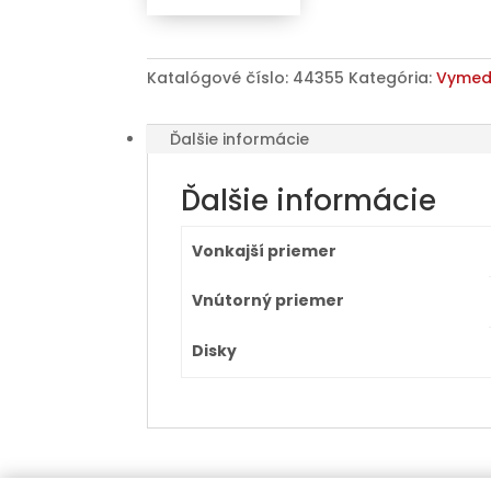
/
57,1
(Z26D),
Katalógové číslo:
44355
Kategória:
Vymedz
plast,
růžová,
Ďalšie informácie
přesah
kužele
Ďalšie informácie
7mm
Vonkajší priemer
Vnútorný priemer
Disky