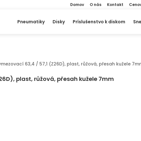
Domov
O nás
Kontakt
Cenov
Pneumatiky
Disky
Príslušenstvo k diskom
Sne
ymezovací 63,4 / 57,1 (Z26D), plast, růžová, přesah kužele 7
Z26D), plast, růžová, přesah kužele 7mm