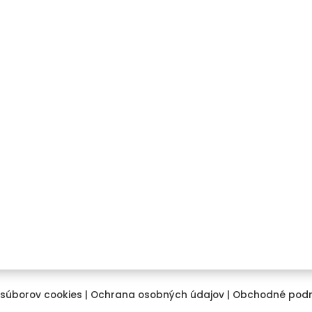
egórie produktov
Menu
umatiky
Domov
y
O nás
slušenstvo k diskom
Kontakt
hové reťaze
Cenová ponuka na mieru
o doplnky
Registrácia / Prihlásenie
S
 súborov cookies
|
Ochrana osobných údajov
|
Obchodné pod