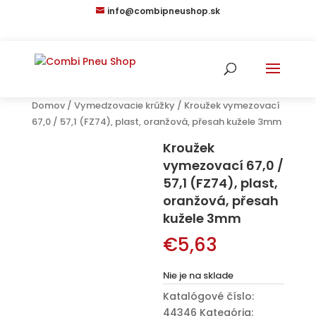
info@combipneushop.sk
Domov
/
Vymedzovacie krúžky
/ Kroužek vymezovací
67,0 / 57,1 (FZ74), plast, oranžová, přesah kužele 3mm
Kroužek
vymezovací 67,0 /
57,1 (FZ74), plast,
oranžová, přesah
kužele 3mm
€
5,63
Nie je na sklade
Katalógové číslo:
44346
Kategória: