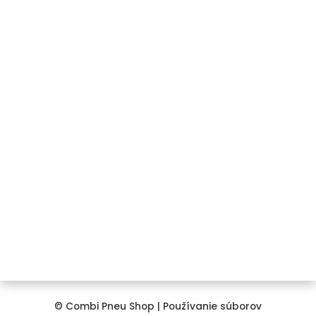
Registrácia / Prihlásenie
Kontakt
+421 911 850 734
info@combipneushop.sk
COMBI PNEU s.r.o.
Galvaniho 12/A
821 04 Bratislava
© Combi Pneu Shop |
Používanie súborov