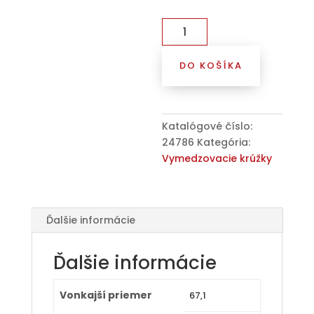
množstvo
Kroužek
vymezovací
DO KOŠÍKA
67,1
/
54,1
(CD671541),
Katalógové číslo:
plast,
24786
Kategória:
šedohnědá,
Vymedzovacie krúžky
přesah
kužele
3mm
Ďalšie informácie
Ďalšie informácie
Vonkajší priemer
67,1