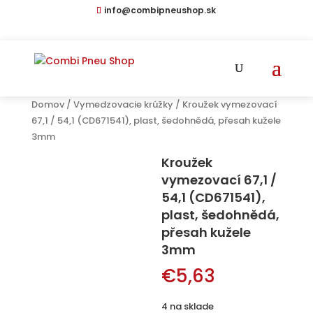
info@combipneushop.sk
Domov
/
Vymedzovacie krúžky
/ Kroužek vymezovací
67,1 / 54,1 (CD671541), plast, šedohnědá, přesah kužele
3mm
Kroužek
vymezovací 67,1 /
54,1 (CD671541),
plast, šedohnědá,
přesah kužele
3mm
€
5,63
4 na sklade