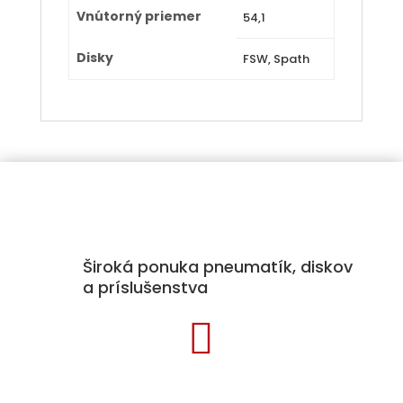
Vnútorný priemer
54,1
Disky
FSW, Spath
Široká ponuka pneumatík, diskov
a príslušenstva

Kategórie produktov