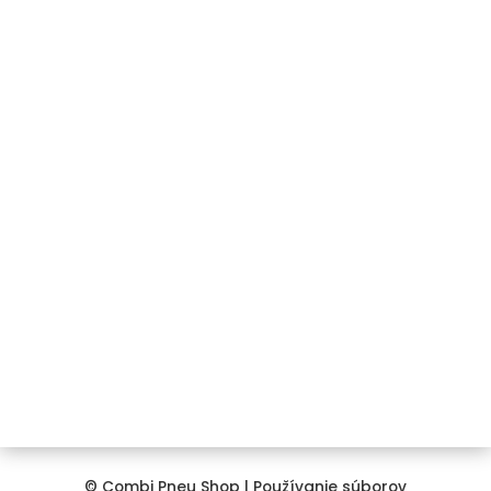
Cenová ponuka na mieru
Registrácia / Prihlásenie
Kontakt
+421 911 850 734
info@combipneushop.sk
COMBI PNEU s.r.o.
Galvaniho 12/A
821 04 Bratislava
© Combi Pneu Shop |
Používanie súborov