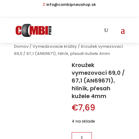
info@combipneushop.sk
Domov
/
Vymedzovacie krúžky
/ Kroužek vymezovací
69,0 / 67,1 (AN69671), hliník, přesah kužele 4mm
Kroužek
vymezovací 69,0 /
67,1 (AN69671),
hliník, přesah
kužele 4mm
€
7,69
4 na sklade
množstvo