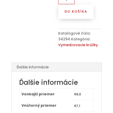
Kroužek
vymezovací
DO KOŠÍKA
69,0
/
67,1
(AN69671),
Katalógové číslo:
hliník,
34294
Kategória:
přesah
Vymedzovacie krúžky
kužele
4mm
Ďalšie informácie
Ďalšie informácie
Vonkajší priemer
69,0
Vnútorný priemer
67,1