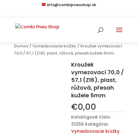
info@combipneushop.sk
Domov
/
Vymedzovacie krúžky
/ Kroužek vymezovací
70,0 / 57,1 (Z16), plast, růžová, přesah kužele 5mm
Kroužek
vymezovací 70,0 /
57,1 (Z16), plast,
růžová, přesah
kužele 5mm
€
0,00
Katalógové číslo:
31256
Kategória:
Vymedzovacie krúžky