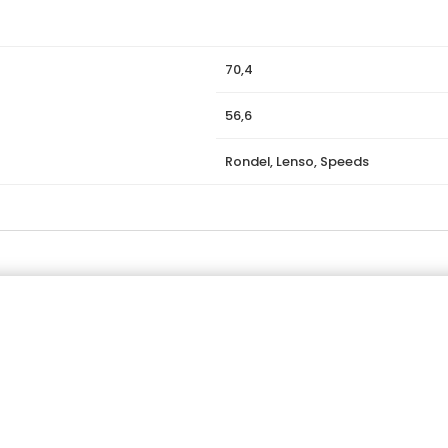
70,4
56,6
Rondel, Lenso, Speeds
egórie produktov
Menu
umatiky
Domov
y
O nás