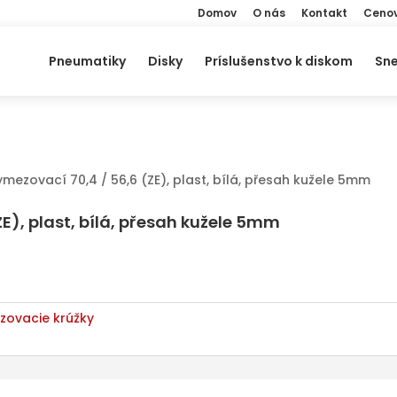
Domov
O nás
Kontakt
Cenov
Pneumatiky
Disky
Príslušenstvo k diskom
Sne
mezovací 70,4 / 56,6 (ZE), plast, bílá, přesah kužele 5mm
E), plast, bílá, přesah kužele 5mm
ovacie krúžky