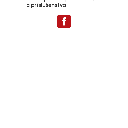
a príslušenstva

Kategórie produktov
Pneumatiky
Disky
Príslušenstvo k diskom
Snehové reťaze
Auto doplnky
TPMS
Menu