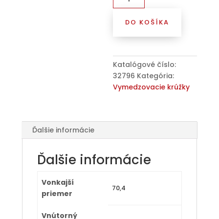
Kroužek
vymezovací
DO KOŠÍKA
70,4
/
67,1
(ZT),
Katalógové číslo:
plast,
32796
Kategória:
zelená,
Vymedzovacie krúžky
přesah
kužele
5mm
Ďalšie informácie
Ďalšie informácie
Vonkajší
70,4
priemer
Vnútorný