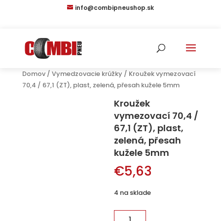
info@combipneushop.sk
Domov
/
Vymedzovacie krúžky
/ Kroužek vymezovací
70,4 / 67,1 (ZT), plast, zelená, přesah kužele 5mm
Kroužek
vymezovací 70,4 /
67,1 (ZT), plast,
zelená, přesah
kužele 5mm
€
5,63
4 na sklade
množstvo