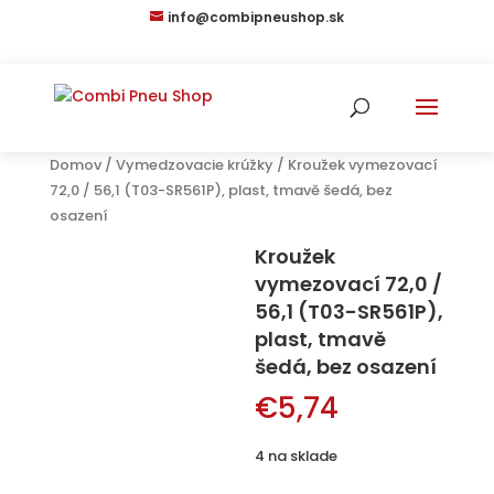
info@combipneushop.sk
Domov
/
Vymedzovacie krúžky
/ Kroužek vymezovací
72,0 / 56,1 (T03-SR561P), plast, tmavě šedá, bez
osazení
Kroužek
vymezovací 72,0 /
56,1 (T03-SR561P),
plast, tmavě
šedá, bez osazení
€
5,74
4 na sklade