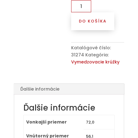
množstvo
Kroužek
vymezovací
DO KOŠÍKA
72,0
/
56,1
(T03-
Katalógové číslo:
SR561P),
31274
Kategória:
plast,
Vymedzovacie krúžky
tmavě
šedá,
bez
osazení
Ďalšie informácie
Ďalšie informácie
Vonkajší priemer
72,0
Vnútorný priemer
56,1