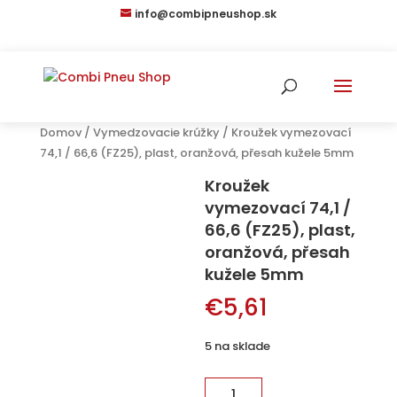
info@combipneushop.sk
Domov
/
Vymedzovacie krúžky
/ Kroužek vymezovací
74,1 / 66,6 (FZ25), plast, oranžová, přesah kužele 5mm
Kroužek
vymezovací 74,1 /
66,6 (FZ25), plast,
oranžová, přesah
kužele 5mm
€
5,61
5 na sklade
množstvo