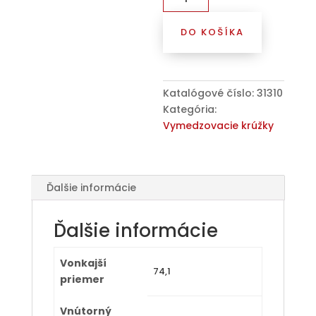
Kroužek
vymezovací
DO KOŠÍKA
74,1
/
66,6
(FZ25),
Katalógové číslo:
31310
plast,
Kategória:
oranžová,
Vymedzovacie krúžky
přesah
kužele
5mm
Ďalšie informácie
Ďalšie informácie
Vonkajší
74,1
priemer
Vnútorný