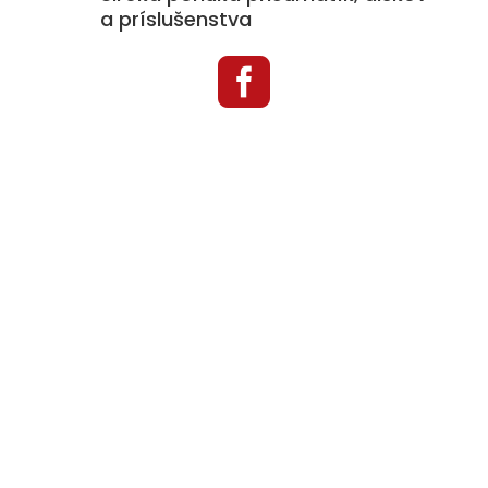
a príslušenstva

Kategórie produktov
Pneumatiky
Disky
Príslušenstvo k diskom
Snehové reťaze
Auto doplnky
TPMS
Menu