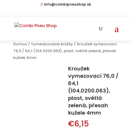
info@combipneushop.sk
Products
search
Domov
/
Vymedzovacie krúžky
/ Kroužek vymezovací
76,0 / 64,1 (104.0200.063), plast, světlá zelená, přesah
kužele 4mm
Kroužek
vymezovací 76,0 /
64,1
(104.0200.063),
plast, světlá
zelená, přesah
kužele 4mm
€
6,15