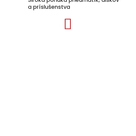
a príslušenstva

Kategórie produktov
Pneumatiky
Disky
Príslušenstvo k diskom
Snehové reťaze
Auto doplnky
TPMS
Menu