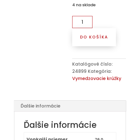
4 na sklade
množstvo
Kroužek
vymezovací
DO KOŠÍKA
76,0
/
64,1
(104.0200.063),
Katalógové číslo:
plast,
24899
Kategória:
světlá
Vymedzovacie krúžky
zelená,
přesah
kužele
4mm
Ďalšie informácie
Ďalšie informácie
Vonkajší priemer
76,0