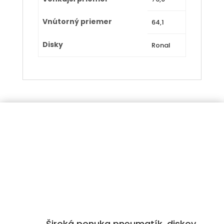
Vnútorný priemer
64,1
Disky
Ronal
Široká ponuka pneumatík, diskov