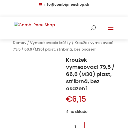
info@combipneushop.sk
Domov
/
Vymedzovacie krúžky
/ Kroužek vymezovací
79,5 / 66,6 (M30) plast, stříbrná, bez osazení
Kroužek
vymezovací 79,5 /
66,6 (M30) plast,
stříbrná, bez
osazení
€
6,15
4 na sklade
množstvo