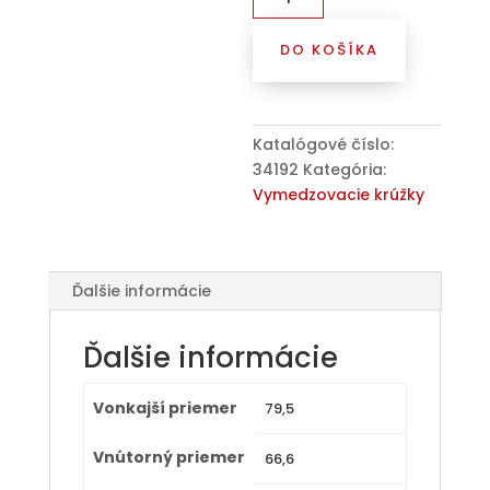
Kroužek
vymezovací
DO KOŠÍKA
79,5
/
66,6
(M30)
Katalógové číslo:
plast,
34192
Kategória:
stříbrná,
Vymedzovacie krúžky
bez
osazení
Ďalšie informácie
Ďalšie informácie
Vonkajší priemer
79,5
Vnútorný priemer
66,6