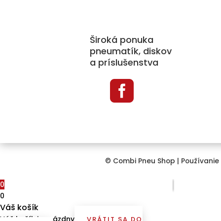
Pne
Disk
Široká ponuka
Prí
pneumatík, diskov
a príslušenstva
Sne
Aut

TPM
© Combi Pneu Shop |
Používanie
0
0
Váš košík
Váš košík je prázdny
VRÁTIT SA DO