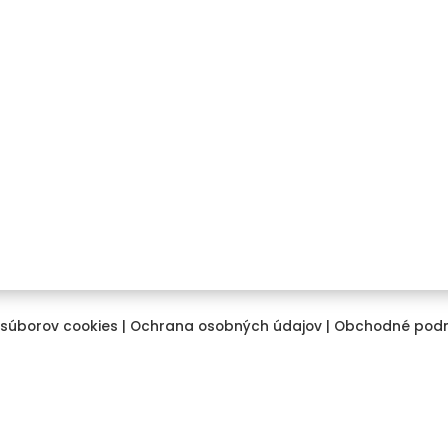
umatiky
Domov
y
O nás
slušenstvo k diskom
Kontakt
hové reťaze
Cenová ponuka na mieru
o doplnky
Registrácia / Prihlásenie
S
 súborov cookies
|
Ochrana osobných údajov
|
Obchodné pod