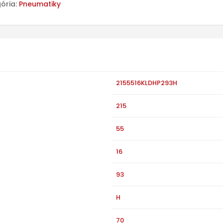
ória:
Pneumatiky
2155516KLDHP293H
215
55
16
93
H
70