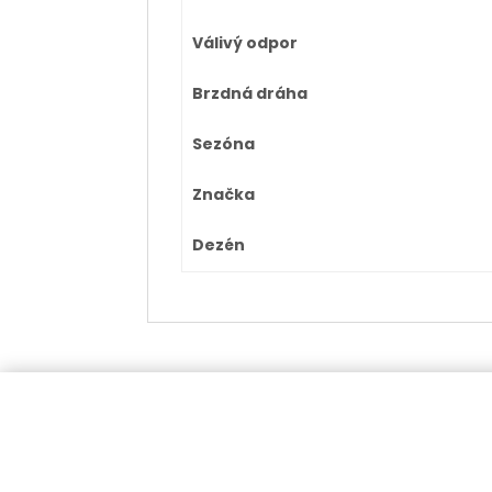
Válivý odpor
Brzdná dráha
Sezóna
Značka
Dezén
Kat