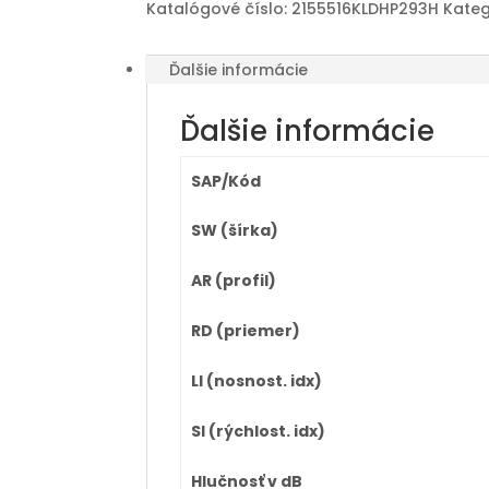
Katalógové číslo:
2155516KLDHP293H
Kateg
Ďalšie informácie
Ďalšie informácie
SAP/Kód
SW (šírka)
AR (profil)
RD (priemer)
LI (nosnost. idx)
SI (rýchlost. idx)
Hlučnosť v dB