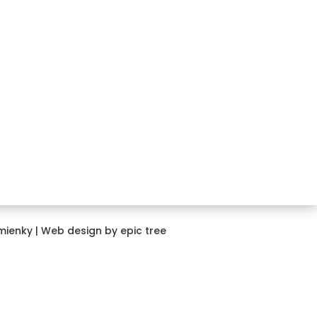
+421 911 850 734
info@combipneushop.sk
COMBI PNEU s.r.o.
Galvaniho 12/A
821 04 Bratislava
mienky
| Web design by
epic tree