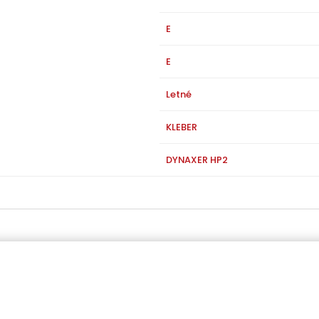
E
E
Letné
KLEBER
DYNAXER HP2
egórie produktov
Menu