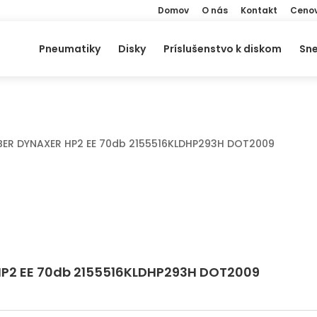
Domov
O nás
Kontakt
Cenov
Pneumatiky
Disky
Príslušenstvo k diskom
Sne
LEBER DYNAXER HP2 EE 70db 2155516KLDHP293H DOT2009
 HP2 EE 70db 2155516KLDHP293H DOT2009