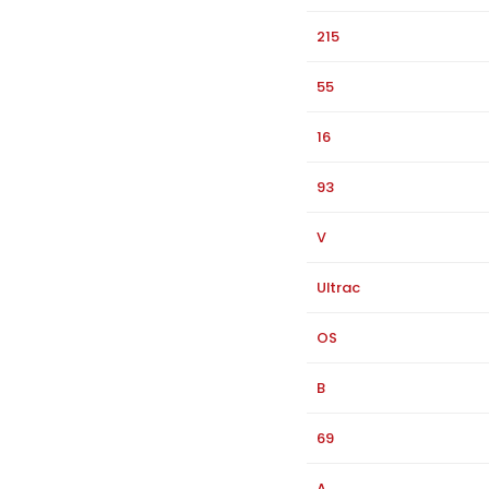
215
55
16
93
V
Ultrac
OS
B
69
A