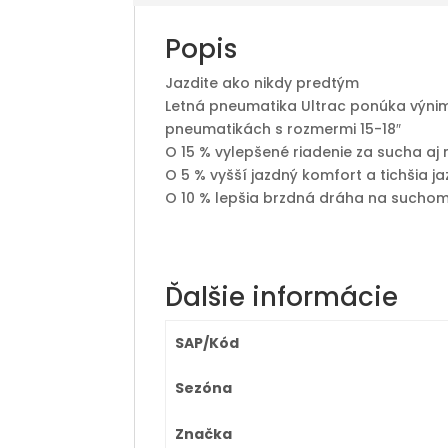
Popis
Jazdite ako nikdy predtým
Letná pneumatika Ultrac ponúka výnimo
pneumatikách s rozmermi 15-18″
O 15 % vylepšené riadenie za sucha aj
O 5 % vyšší jazdný komfort a tichšia j
O 10 % lepšia brzdná dráha na such
Ďalšie informácie
SAP/Kód
Sezóna
Značka