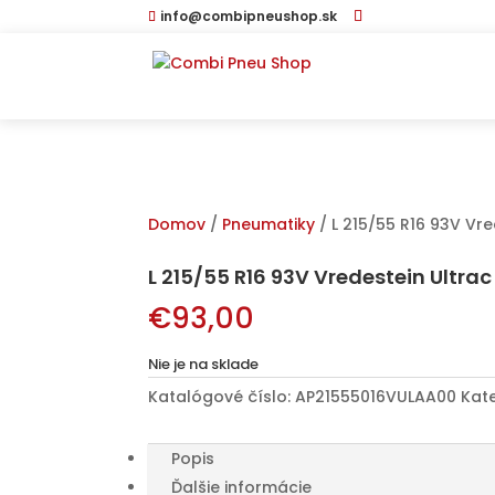
info@combipneushop.sk
Domov
/
Pneumatiky
/ L 215/55 R16 93V Vr
L 215/55 R16 93V Vredestein Ultr
€
93,00
Nie je na sklade
Katalógové číslo:
AP21555016VULAA00
Kat
Popis
Ďalšie informácie