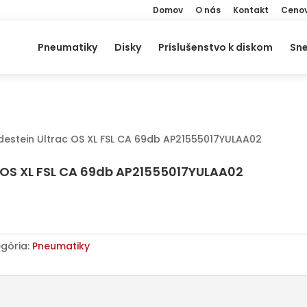
Domov
O nás
Kontakt
Cenov
Pneumatiky
Disky
Príslušenstvo k diskom
Sne
edestein Ultrac OS XL FSL CA 69db AP21555017YULAA02
ac OS XL FSL CA 69db AP21555017YULAA02
gória:
Pneumatiky