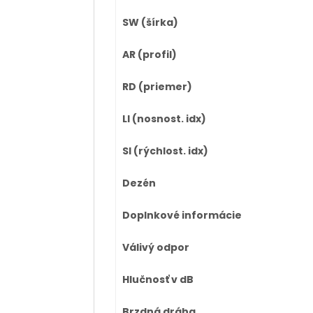
SW (šírka)
AR (profil)
RD (priemer)
LI (nosnost. idx)
SI (rýchlost. idx)
Dezén
Doplnkové informácie
Válivý odpor
Hlučnosť v dB
Brzdná dráha