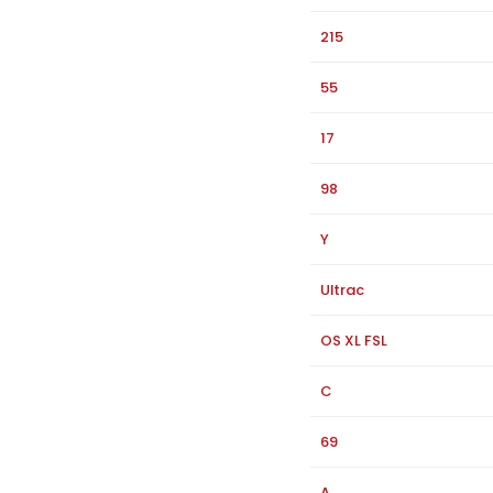
215
55
17
98
Y
Ultrac
OS XL FSL
C
69
A