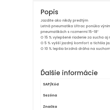
Popis
Jazdite ako nikdy predtým
Letná pneumatika Ultrac ponúka výnimo
pneumatikách s rozmermi 15-18″
O 15 % vylepšené riadenie za sucha aj
O 5 % vyšší jazdný komfort a tichšia j
O 10 % lepšia brzdná dráha na such
Ďalšie informácie
SAP/Kód
Sezóna
Značka