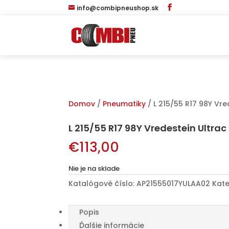
info@combipneushop.sk
Domov
/
Pneumatiky
/ L 215/55 R17 98Y Vr
L 215/55 R17 98Y Vredestein Ultr
€
113,00
Nie je na sklade
Katalógové číslo:
AP21555017YULAA02
Kate
Popis
Ďalšie informácie