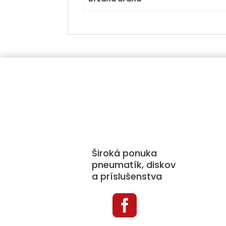
Kat
Pne
Disk
Široká ponuka
Prí
pneumatík, diskov
a príslušenstva
Sne
Aut

TPM