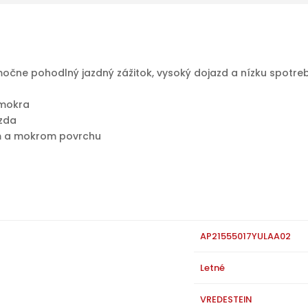
čne pohodlný jazdný zážitok, vysoký dojazd a nízku spotrebu
 mokra
azda
om a mokrom povrchu
AP21555017YULAA02
Letné
VREDESTEIN