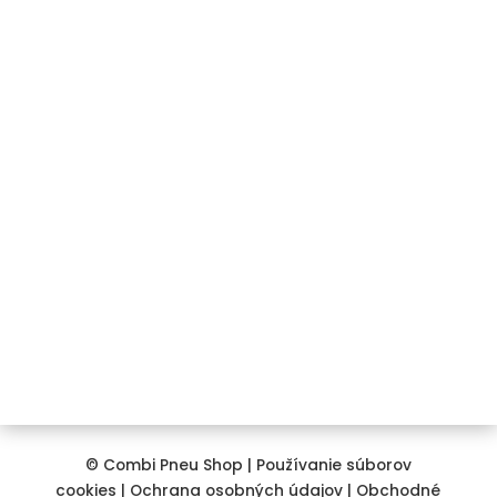
Registrácia / Prihlásenie
Kontakt
+421 911 850 734
info@combipneushop.sk
COMBI PNEU s.r.o.
Galvaniho 12/A
821 04 Bratislava
© Combi Pneu Shop |
Používanie súborov
cookies
|
Ochrana osobných údajov
|
Obchodné