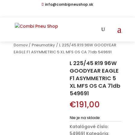
info@combipneushop.sk
Products
search
Domov
/
Pneumatiky
/ L 225/45 R19 96W GOODYEAR
EAGLE F1 ASYMMETRIC 5 XL MFS OS CA 71db 549691
L 225/45 R19 96W
GOODYEAR EAGLE
F1 ASYMMETRIC 5
XL MFS OS CA 71db
549691
€
191,00
Nie je na sklade
Katalógové číslo:
549691
Kategória: