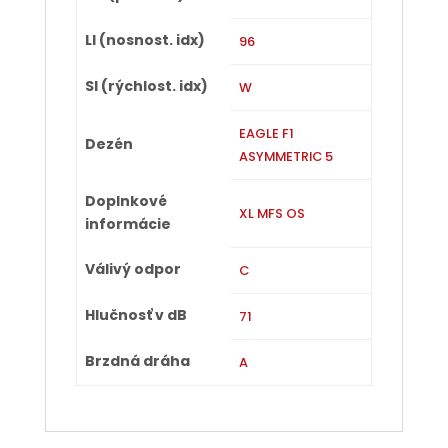
LI (nosnost. idx)
96
SI (rýchlost. idx)
W
EAGLE F1
Dezén
ASYMMETRIC 5
Doplnkové
XL MFS OS
informácie
Válivý odpor
C
Hlučnosť v dB
71
Brzdná dráha
A