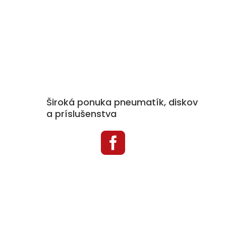
Široká ponuka pneumatík, diskov
a príslušenstva

Kategórie produktov
Pneumatiky
Disky