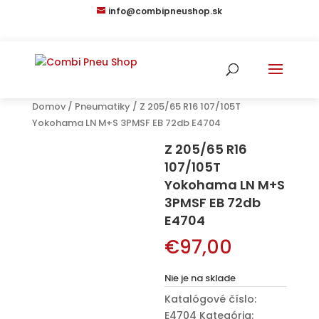
info@combipneushop.sk
Domov
/
Pneumatiky
/ Z 205/65 R16 107/105T
Yokohama LN M+S 3PMSF EB 72db E4704
Z 205/65 R16
107/105T
Yokohama LN M+S
3PMSF EB 72db
E4704
€
97,00
Nie je na sklade
Katalógové číslo:
E4704
Kategória: