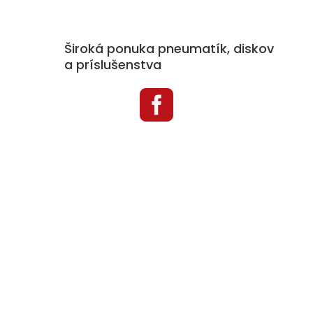
Široká ponuka pneumatík, diskov
a príslušenstva

Kategórie produktov
Pneumatiky
Disky
Príslušenstvo k diskom
Snehové reťaze
Auto doplnky