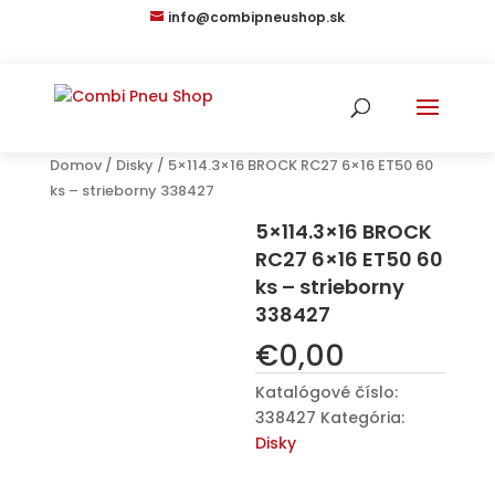
info@combipneushop.sk
Domov
/
Disky
/ 5×114.3×16 BROCK RC27 6×16 ET50 60
ks – strieborny 338427
5×114.3×16 BROCK
RC27 6×16 ET50 60
ks – strieborny
338427
€
0,00
Katalógové číslo:
338427
Kategória:
Disky