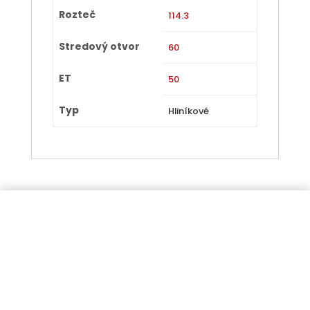
Rozteč
114.3
Stredový otvor
60
ET
50
Typ
Hliníkové